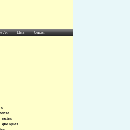
e d'or
Liens
Contact
re
pense
 moins
 quelques