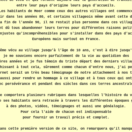
nées de vécu et qui forment aujourd'hui la génération de transit
entre leur pays d'origine leurs pays d'accueils.
Les habitants de Meer comme ceux des autres villages ont commenc
ir dans les années 80, et certains villageois même avant cette d
a fin de l'année 90, il ne restait plus personne dans ces villag
nt dû tous abandonner leurs terres pour différentes raisons poli
njustes qu'incompréhensibles pour s'installer dans des pays d'ac
Européens mais surtout en France.
ême vécu au village jusqu’à l’âge de 10 ans, c'est à dire jusqu'
je me souviens encore parfaitement de la vie au quotidien des
ères années et je fus témoin du triste départ des derniers villa
hissant à tout cela, sûrement comme chacun d'entre nous, j'ai pe
rnet serait un très beau témoignage de notre attachement à nos t
aussi pour rendre un hommage à ce village et à tous ceux qui ont
ec persévérance et pendant des siècles dans ces terres ancestral
e comportera plusieurs rubriques dans lesquelles l'histoire du v
e ses habitants sera retracée à travers les différentes époques 
à des photos, vidéos, témoignages et aussi une généalogie.
Pour cela l'aide de chacun est indispensable
pour fournir un travail précis et complet.
ans cette première version de ce site, on remarquera qu'il manqu