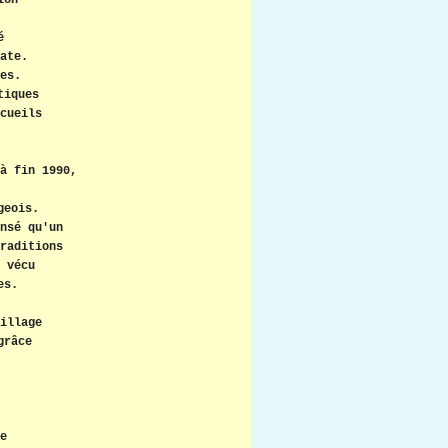
ion
é
ate.
es.
tiques
cueils
à fin 1990,
geois.
nsé qu'un
raditions
 vécu
es.
illage
grâce
e