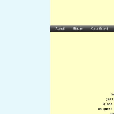
Accueil
Histoire
Marta Shmoni
N
jail
à nos 
un quart 