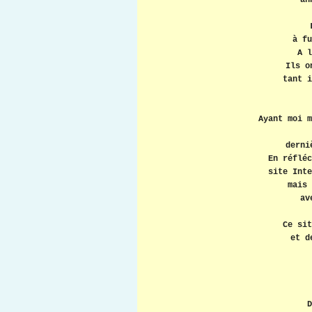
an
à fu
A l
Ils o
tant i
Ayant moi m
derni
En réfléc
site Inte
mais 
av
Ce sit
et d
D